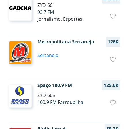
ZYD 661
93.7 FM
Jornalismo, Esportes.
Metropolitana Sertanejo
126K
Sertanejo
.
Spaço 100.9 FM
125.6K
ZYD 665
100.9 FM Farroupilha
Rádio Jornal
89.2K