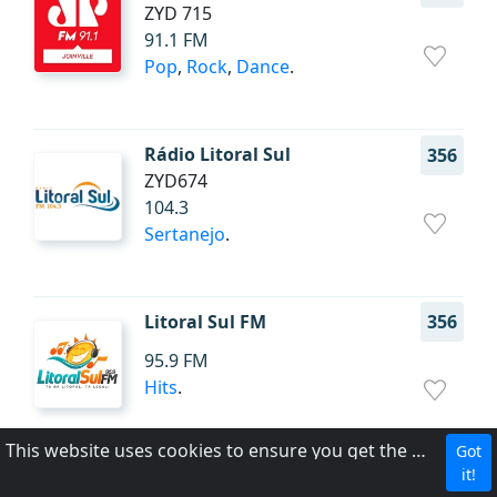
ZYD 715
91.1 FM
Pop
,
Rock
,
Dance
.
Rádio Litoral Sul
356
ZYD674
104.3
Sertanejo
.
Litoral Sul FM
356
95.9 FM
Hits
.
This website uses cookies to ensure you get the best experience on our website.
Got
it!
Nova FM
350