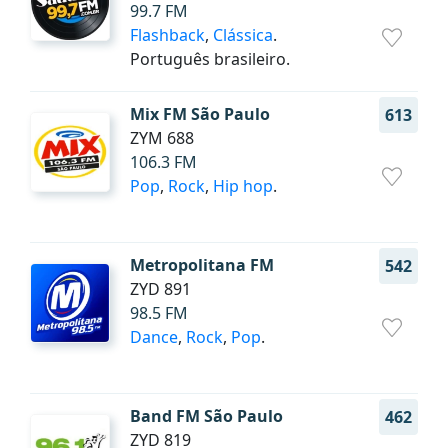
99.7 FM
Flashback
,
Clássica
.
Português brasileiro.
Mix FM São Paulo
613
ZYM 688
106.3 FM
Pop
,
Rock
,
Hip hop
.
Metropolitana FM
542
ZYD 891
98.5 FM
Dance
,
Rock
,
Pop
.
Band FM São Paulo
462
ZYD 819