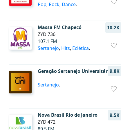
Pop
,
Rock
,
Dance
.
Massa FM Chapecó
10.2K
ZYD 736
107.1 FM
Sertanejo
,
Hits
,
Eclética
.
Geração Sertanejo Universitário
9.8K
Sertanejo
.
Nova Brasil Rio de Janeiro
9.5K
ZYD 472
89.5 FM