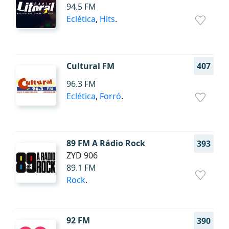
94.5 FM
Eclética
,
Hits
.
Cultural FM
407
96.3 FM
Eclética
,
Forró
.
89 FM A Rádio Rock
393
ZYD 906
89.1 FM
Rock
.
92 FM
390