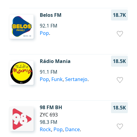
Belos FM
18.7K
92.1 FM
Pop
.
Rádio Mania
18.5K
91.1 FM
Pop
,
Funk
,
Sertanejo
.
98 FM BH
18.5K
ZYC 693
98.3 FM
Rock
,
Pop
,
Dance
.