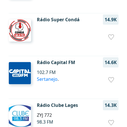
Rádio Super Condá
14.9K
Rádio Capital FM
14.6K
102.7 FM
Sertanejo
.
Rádio Clube Lages
14.3K
ZYJ 772
98.3 FM