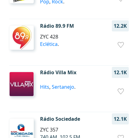
Pop
,
Rock
.
Rádio 89.9 FM
12.2K
ZYC 428
Eclética
.
Rádio Villa Mix
12.1K
Hits
,
Sertanejo
.
Rádio Sociedade
12.1K
ZYC 357
740 AM, 102.5 FM