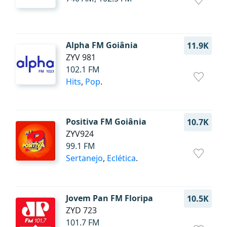
Alpha FM Goiânia
11.9K
ZYV 981
102.1 FM
Hits
,
Pop
.
Positiva FM Goiânia
10.7K
ZYV924
99.1 FM
Sertanejo
,
Eclética
.
Jovem Pan FM Floripa
10.5K
ZYD 723
101.7 FM