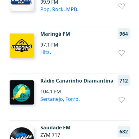
99.9 FM
Pop
,
Rock
,
MPB
.
Maringá FM
964
97.1 FM
Hits
.
Rádio Canarinho Diamantina
712
104.1 FM
Sertanejo
,
Forró
.
Saudade FM
682
ZYM 717