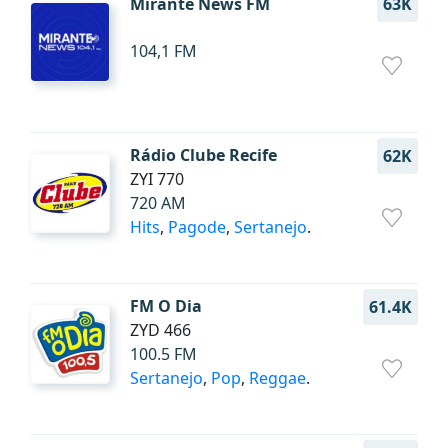
Mirante News FM
63K
104,1 FM
Rádio Clube Recife
62K
ZYI 770
720 AM
Hits
,
Pagode
,
Sertanejo
.
FM O Dia
61.4K
ZYD 466
100.5 FM
Sertanejo
,
Pop
,
Reggae
.