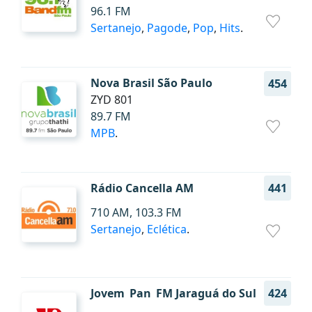
96.1 FM
Sertanejo
,
Pagode
,
Pop
,
Hits
.
Nova Brasil São Paulo
454
ZYD 801
89.7 FM
MPB
.
Rádio Cancella AM
441
710 AM, 103.3 FM
Sertanejo
,
Eclética
.
Jovem Pan FM Jaraguá do Sul
424