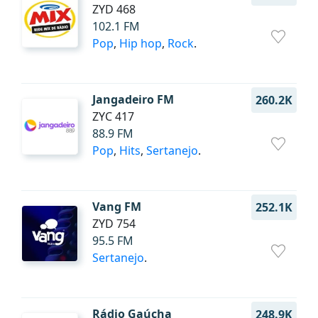
ZYD 468
102.1 FM
Pop
,
Hip hop
,
Rock
.
Jangadeiro FM
260.2K
ZYC 417
88.9 FM
Pop
,
Hits
,
Sertanejo
.
Vang FM
252.1K
ZYD 754
95.5 FM
Sertanejo
.
Rádio Gaúcha
248.9K