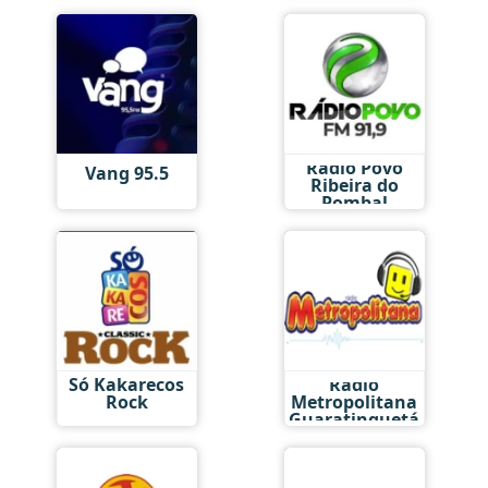
Rádio Povo
Vang 95.5
Ribeira do
Pombal
Só Kakarecos
Rádio
Rock
Metropolitana
Guaratinguetá