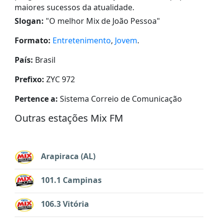
maiores sucessos da atualidade.
Slogan:
"
O melhor Mix de João Pessoa
"
Formato:
Entretenimento
,
Jovem
.
País:
Brasil
Prefixo:
ZYC 972
Pertence a:
Sistema Correio de Comunicação
Outras estações Mix FM
Arapiraca (AL)
101.1 Campinas
106.3 Vitória