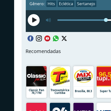
Gênero:
Hits
Eclética
Sertanejo
Recomendadas
Classic Pan
Transamérica
Brasília, 88.3
Super T
76,7 FM
Curitiba