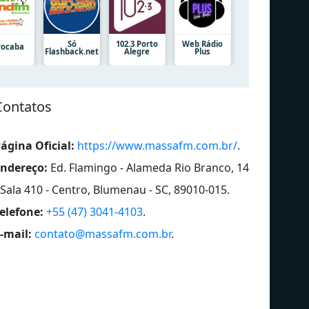
Só
102.3 Porto
Web Rádio
rocaba
Flashback.net
Alegre
Plus
Contatos
ágina Oficial:
https://www.massafm.com.br/
.
ndereço:
Ed. Flamingo - Alameda Rio Branco, 14
 Sala 410 - Centro, Blumenau - SC, 89010-015
.
elefone:
+55 (47) 3041-4103
.
-mail:
contato@massafm.com.br
.