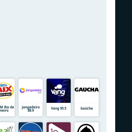
FM Rio de
Jangadeiro
Vang 95.5
Gaúcha
aneiro
88.9