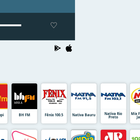
Nativa Rio
Mix 
upi
BH FM
Fênix 100.5
Nativa Bauru
Preto
J