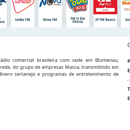
a
FM O Dia
União FM
Nova FM
JP FM Bauru
So
ara
Vitória
dio comercial brasileira com sede em Blumenau,
P
 rede, do grupo de empresas Massa, transmitindo em
E
ênero sertanejo e programas de entretenimento de
-
T
E