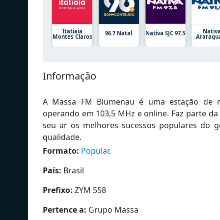
Itatiaia
Nativ
96.7 Natal
Nativa SJC 97.5
Montes Claros
Araraqu
Informação
A Massa FM Blumenau é uma estação de rá
operando em 103,5 MHz e online. Faz parte da
seu ar os melhores sucessos populares do g
qualidade.
Formato:
Popular
.
País:
Brasil
Prefixo:
ZYM 558
Pertence a:
Grupo Massa