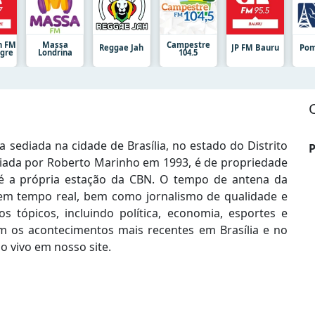
n FM
Massa
Campestre
Reggae Jah
JP FM Bauru
Pom
egre
Londrina
104.5
a sediada na cidade de Brasília, no estado do Distrito
P
riada por Roberto Marinho em 1993, é de propriedade
é a própria estação da CBN. O tempo de antena da
 em tempo real, bem como jornalismo de qualidade e
tópicos, incluindo política, economia, esportes e
m os acontecimentos mais recentes em Brasília e no
ao vivo em nosso site.