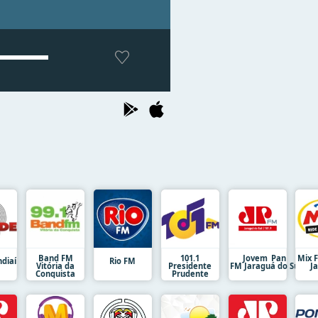
Band FM
101.1
Jovem Pan
Mix 
ndiaí
Rio FM
Vitória da
Presidente
FM Jaraguá do Sul
J
Conquista
Prudente