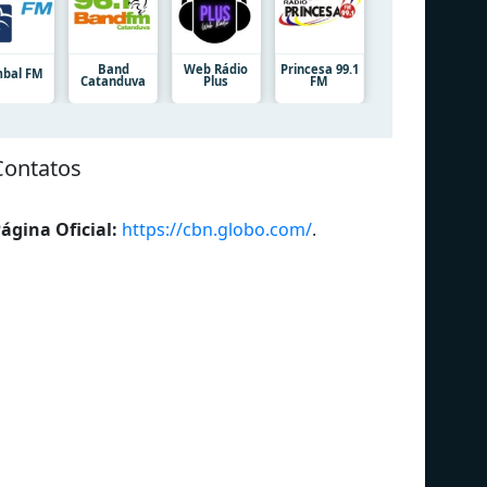
Band
Web Rádio
Princesa 99.1
bal FM
Catanduva
Plus
FM
Contatos
ágina Oficial:
https://cbn.globo.com/
.