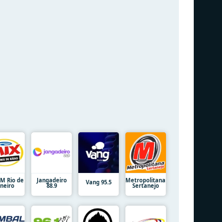
FM Rio de
Jangadeiro
Metropolitana
Vang 95.5
aneiro
88.9
Sertanejo