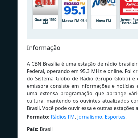
Guarujá 1550
Jovem Pa
Massa FM 95.1
Nova FM
AM
Porto Al
Informação
A CBN Brasília é uma estação de rádio brasileir
Federal, operando em 95.3 MHz e online. Foi c
do Sistema Globo de Rádio (Grupo Globo) e 
emissora consiste em informações e notícias
uma extensa programação que abrange vários 
cultura, mantendo os ouvintes atualizados co
Brasil. Você pode ouvir essa e outras estações 
Formato:
Rádios FM
,
Jornalismo
,
Esportes
.
País:
Brasil