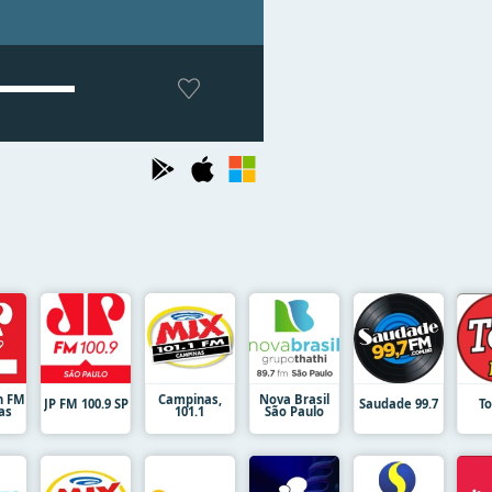
n FM
Campinas,
Nova Brasil
JP FM 100.9 SP
Saudade 99.7
To
as
101.1
São Paulo