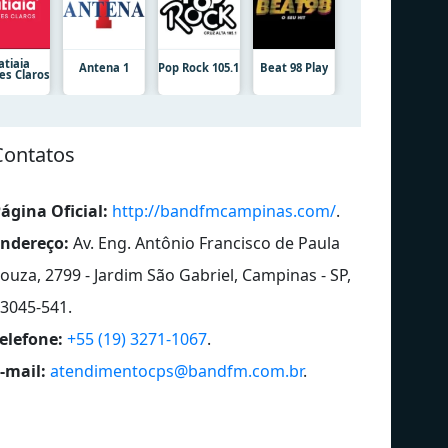
atiaia
Antena 1
Pop Rock 105.1
Beat 98 Play
es Claros
Contatos
ágina Oficial:
http://bandfmcampinas.com/
.
ndereço:
Av. Eng. Antônio Francisco de Paula
ouza, 2799 - Jardim São Gabriel, Campinas - SP,
3045-541
.
elefone:
+55 (19) 3271-1067
.
-mail:
atendimentocps@bandfm.com.br
.