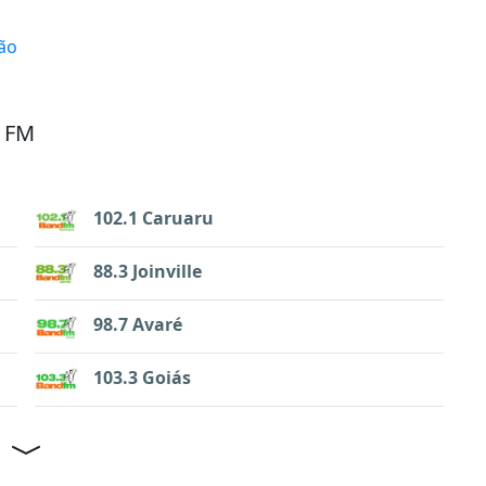
ão
d FM
102.1 Caruaru
88.3 Joinville
98.7 Avaré
103.3 Goiás