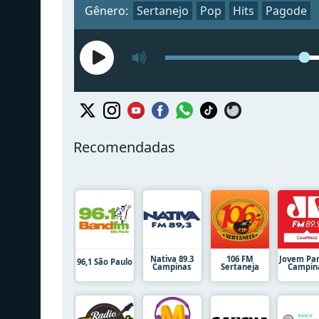
Gênero:
Sertanejo
Pop
Hits
Pagode
Recomendadas
Nativa 89.3
106 FM
Jovem Pa
96,1 São Paulo
Campinas
Sertaneja
Campin