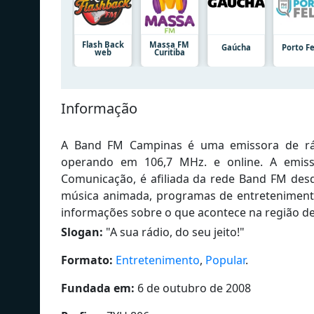
Flash Back
Massa FM
Gaúcha
Porto Fe
web
Curitiba
Informação
A Band FM Campinas é uma emissora de rád
operando em 106,7 MHz. e online. A emis
Comunicação, é afiliada da rede Band FM desd
música animada, programas de entretenimento i
informações sobre o que acontece na região d
Slogan:
"
A sua rádio, do seu jeito!
"
Formato:
Entretenimento
,
Popular
.
Fundada em:
6 de outubro de 2008