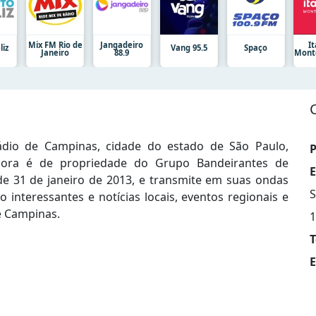
Mix FM Rio de
Jangadeiro
It
liz
Vang 95.5
Spaço
Janeiro
88.9
Mont
io de Campinas, cidade do estado de São Paulo,
P
sora é de propriedade do Grupo Bandeirantes de
E
e 31 de janeiro de 2013, e transmite em suas ondas
S
nteressantes e notícias locais, eventos regionais e
e Campinas.
1
T
E