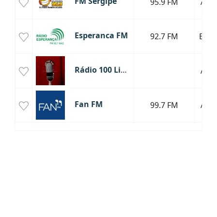
FM Sergipe
95.9 FM
Arac
Esperanca FM
92.7 FM
Esta
Rádio 100 Limite
Arac
Fan FM
99.7 FM
Arac