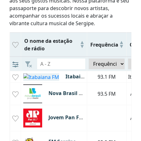
aos seus gostos musicais. Nossa plataforma é seu
passaporte para descobrir novos artistas,
acompanhar os sucessos locais e abraçar a
vibrante cultura musical de Sergipe.
O nome da estação
Frequência
Cida
de rádio
Itabaiana FM
93.1 FM
Itaba
Nova Brasil Aracaju
93.5 FM
Arac
Jovem Pan FM Aracaju
Arac