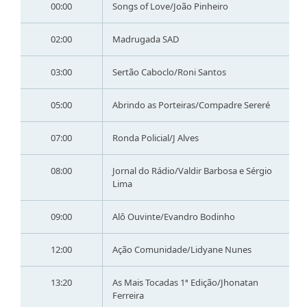
00:00
Songs of Love/João Pinheiro
02:00
Madrugada SAD
03:00
Sertão Caboclo/Roni Santos
05:00
Abrindo as Porteiras/Compadre Sereré
07:00
Ronda Policial/J Alves
08:00
Jornal do Rádio/Valdir Barbosa e Sérgio
Lima
09:00
Alô Ouvinte/Evandro Bodinho
12:00
Ação Comunidade/Lidyane Nunes
13:20
As Mais Tocadas 1ª Edição/Jhonatan
Ferreira