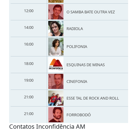
12:00
O SAMBA BATE OUTRA VEZ
14:00
RADIOLA
16:00
POLIFONIA
18:00
ESQUINAS DE MINAS
19:00
CINEFONIA
21:00
ESSE TAL DE ROCK AND ROLL
21:00
FORROBODÓ
Contatos Inconfidência AM