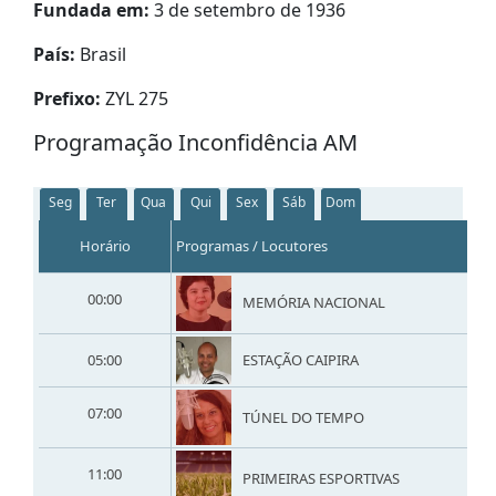
Fundada em:
3 de setembro de 1936
País:
Brasil
Prefixo:
ZYL 275
Programação Inconfidência AM
Seg
Ter
Qua
Qui
Sex
Sáb
Dom
Horário
Programas / Locutores
00:00
MEMÓRIA NACIONAL
05:00
ESTAÇÃO CAIPIRA
07:00
TÚNEL DO TEMPO
11:00
PRIMEIRAS ESPORTIVAS