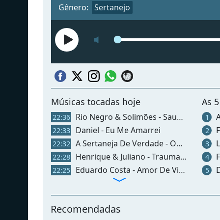
Gênero:
Sertanejo
Músicas tocadas hoje
As 5
Rio Negro & Solimões - Saudade Pulou No Peito
A 
22:36
1
Daniel - Eu Me Amarrei
Fr
22:33
2
A Sertaneja De Verdade - Ouça Nossa Programação
L
22:32
3
Henrique & Juliano - Traumatizei
Fe
22:28
4
Eduardo Costa - Amor De Violeiro
D
22:25
5
Recomendadas