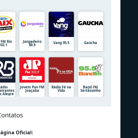
 FM Rio
Jangadeiro
Vang 95.5
Gaúcha
102.1
88.9
Rádio
Jovem Pan FM
Rádio Fé na
Band FM
eirantes
Joaçaba
Vida
Sertãozinho
o Alegre
Contatos
ágina Oficial: