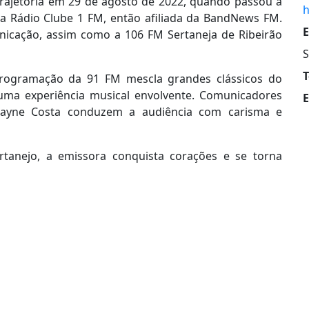
trajetória em 29 de agosto de 2022, quando passou a
h
ga Rádio Clube 1 FM, então afiliada da BandNews FM.
E
nicação, assim como a 106 FM Sertaneja de Ribeirão
S
T
programação da 91 FM mescla grandes clássicos do
uma experiência musical envolvente. Comunicadores
E
Layne Costa conduzem a audiência com carisma e
tanejo, a emissora conquista corações e se torna