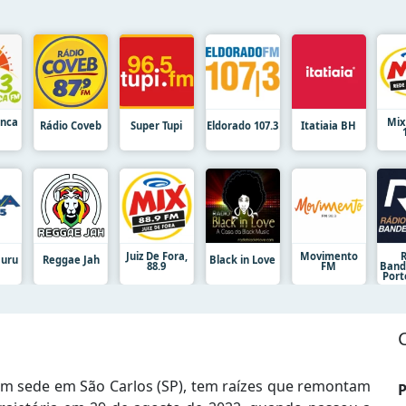
anca
Mix
Rádio Coveb
Super Tupi
Eldorado 107.3
Itatiaia BH
Juiz De Fora,
Movimento
auru
Reggae Jah
Black in Love
88.9
FM
Band
Port
om sede em São Carlos (SP), tem raízes que remontam
P