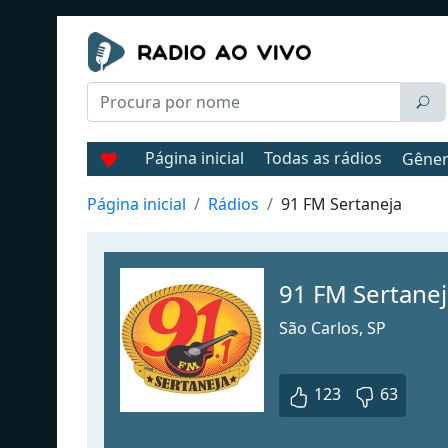
Página inicial
Todas as rádios
Gêne
Página inicial
Rádios
91 FM Sertaneja
91 FM Sertanej
São Carlos, SP
123
63