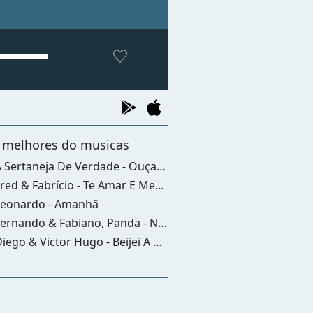
 melhores do musicas
Sertaneja De Verdade - Ouça Nossa Programação
ed & Fabrício - Te Amar E Meu Talento
eonardo - Amanhã
rnando & Fabiano, Panda - Não É Só Terminar
iego & Victor Hugo - Beijei A Cura