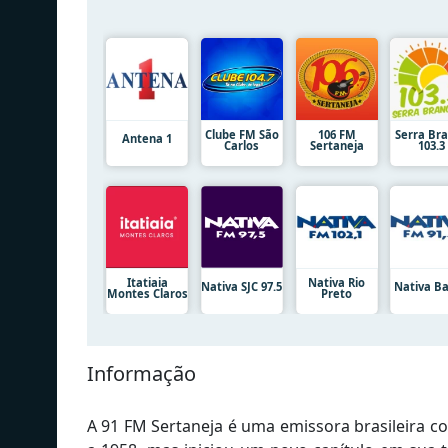
Clube FM São
106 FM
Serra Br
Antena 1
Carlos
Sertaneja
103.3
Itatiaia
Nativa Rio
Nativa SJC 97.5
Nativa B
Montes Claros
Preto
Informação
A 91 FM Sertaneja é uma emissora brasileira c