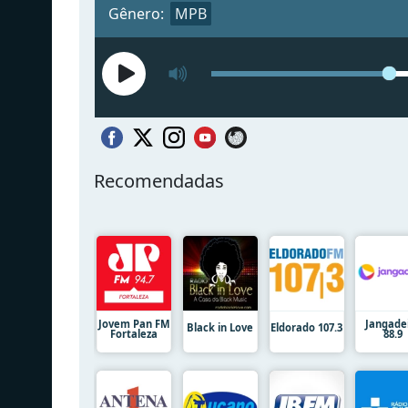
Gênero:
MPB
Recomendadas
Jovem Pan FM
Jangade
Black in Love
Eldorado 107.3
Fortaleza
88.9