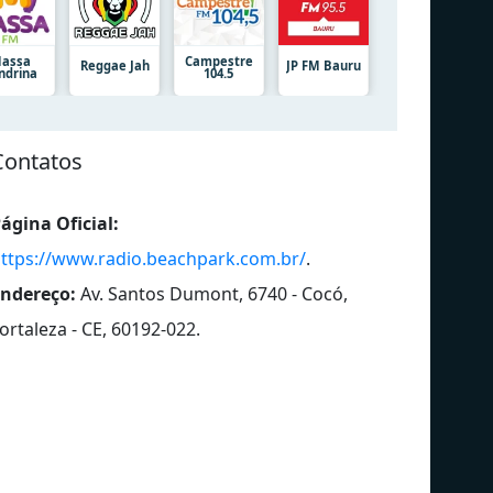
assa
Campestre
Reggae Jah
JP FM Bauru
ndrina
104.5
Contatos
ágina Oficial:
ttps://www.radio.beachpark.com.br/
.
ndereço:
Av. Santos Dumont, 6740 - Cocó,
ortaleza - CE, 60192-022
.