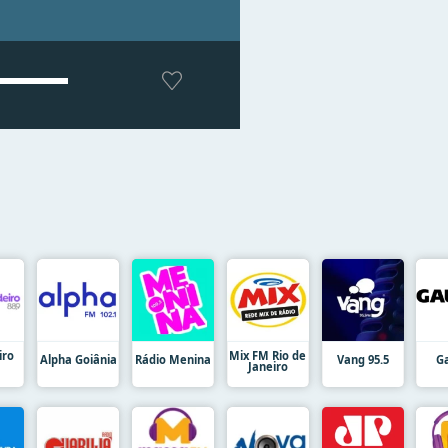
iro
Mix FM Rio de
Alpha Goiânia
Rádio Menina
Vang 95.5
G
Janeiro