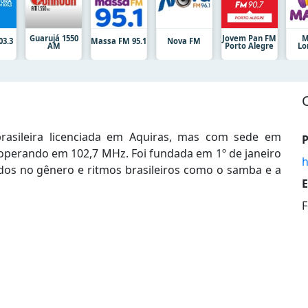
Guarujá 1550
Jovem Pan FM
M
03.3
Massa FM 95.1
Nova FM
AM
Porto Alegre
Lo
rasileira licenciada em Aquiras, mas com sede em
P
, operando em 102,7 MHz. Foi fundada em 1º de janeiro
h
os no gênero e ritmos brasileiros como o samba e a
E
F