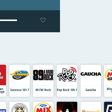
an
Mix
Sucesso 101.7
89 FM Rock
Pop Rock 105.1
Gaúcha
inga