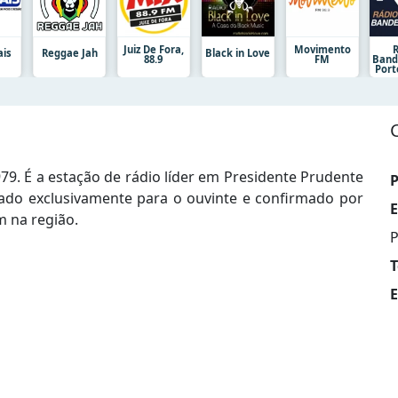
Juiz De Fora,
Movimento
ais
Reggae Jah
Black in Love
88.9
FM
Band
Port
79. É a estação de rádio líder em Presidente Prudente
P
ltado exclusivamente para o ouvinte e confirmado por
E
m na região.
P
T
E