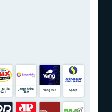
 FM Rio
Jangadeiro
Vang 95.5
Spaço
102.1
88.9