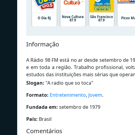
Nova Cultura
São Francisco
O Dia RJ
Picos M
87.9
87.9
Informação
A Rádio 98 FM está no ar desde setembro de 19
e em toda a região. Trabalho profissional, vo
estudos das instituições mais sérias que opera
Slogan:
"
A radio que so toca
"
Formato:
Entretenimento
,
Jovem
.
Fundada em:
setembro de 1979
País:
Brasil
Comentários