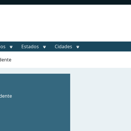
ros
Estados
Cidades
dente
udente