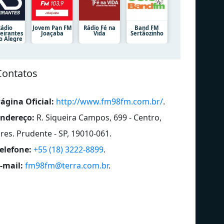
Rádio
Jovem Pan FM
Rádio Fé na
Band FM
eirantes
Joaçaba
Vida
Sertãozinho
o Alegre
Contatos
ágina Oficial:
http://www.fm98fm.com.br/
.
ndereço:
R. Siqueira Campos, 699 - Centro,
res. Prudente - SP, 19010-061
.
elefone:
+55 (18) 3222-8899
.
-mail:
fm98fm@terra.com.br
.