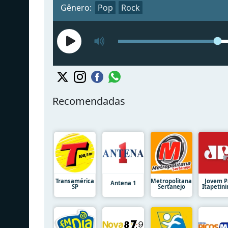
Gênero:
Pop
Rock
Recomendadas
Transamérica
Metropolitana
Jovem P
Antena 1
SP
Sertanejo
Itapetin