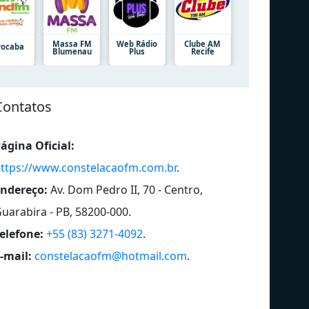
Massa FM
Web Rádio
Clube AM
rocaba
Blumenau
Plus
Recife
Contatos
ágina Oficial:
ttps://www.constelacaofm.com.br
.
ndereço:
Av. Dom Pedro II, 70 - Centro,
uarabira - PB, 58200-000
.
elefone:
+55 (83) 3271-4092
.
-mail:
constelacaofm@hotmail.com
.