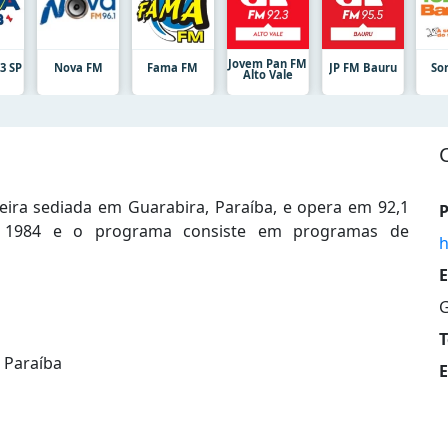
Jovem Pan FM
3 SP
Nova FM
Fama FM
JP FM Bauru
So
Alto Vale
eira sediada em Guarabira, Paraíba, e opera em 92,1
P
e 1984 e o programa consiste em programas de
h
E
G
T
 Paraíba
E