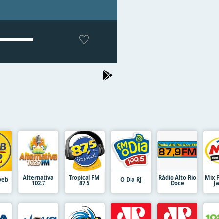
Alternativa
Tropical FM
Rádio Alto Rio
Mix 
veb
O Dia RJ
102.7
87.5
Doce
J