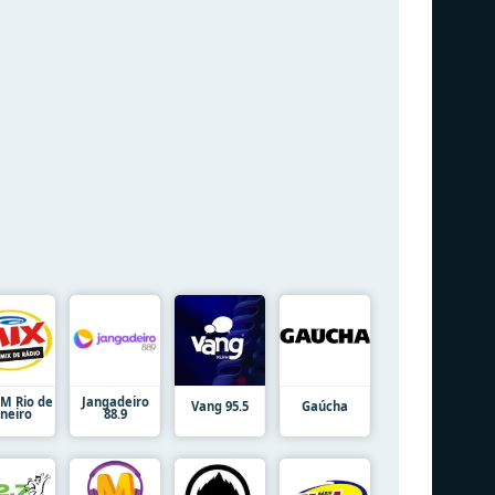
FM Rio de
Jangadeiro
Vang 95.5
Gaúcha
aneiro
88.9