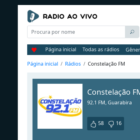
Página inicial
Todas as rádios
Gêne
Página inicial
Rádios
Constelação FM
Constelação F
92.1 FM, Guarabira
58
16