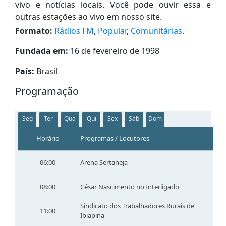
vivo e notícias locais. Você pode ouvir essa e
outras estações ao vivo em nosso site.
Formato:
Rádios FM
,
Popular
,
Comunitárias
.
Fundada em:
16 de fevereiro de 1998
País:
Brasil
Programação
Seg
Ter
Qua
Qui
Sex
Sáb
Dom
Horário
Programas / Locutores
06:00
Arena Sertaneja
08:00
César Nascimento no Interligado
Sindicato dos Trabalhadores Rurais de
11:00
Ibiapina