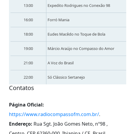
13:00
Expedito Rodrigues no Conexão 98
16:00
Forró Mania
18:00
Eudes Macêdo no Toque de Bola
19:00
Márcio Araújo no Compasso do Amor
21:00
A Voz do Brasil
22:00
Só Clássico Sertanejo
Contatos
Página Oficial:
https://www.radiocompassofm.com.br/
.
Endereço:
Rua Sgt. João Gomes Neto, nº98 ,
Centro, CEP 62360-000, Ibiapina / CE, Brasil
.