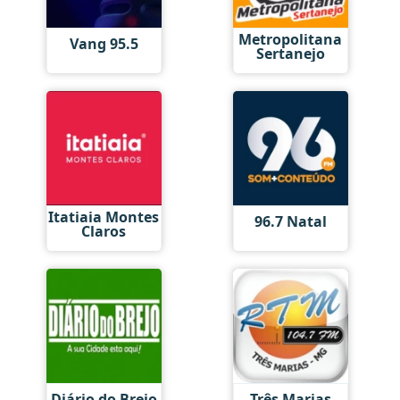
Metropolitana
Vang 95.5
Sertanejo
Itatiaia Montes
96.7 Natal
Claros
Diário do Brejo
Três Marias