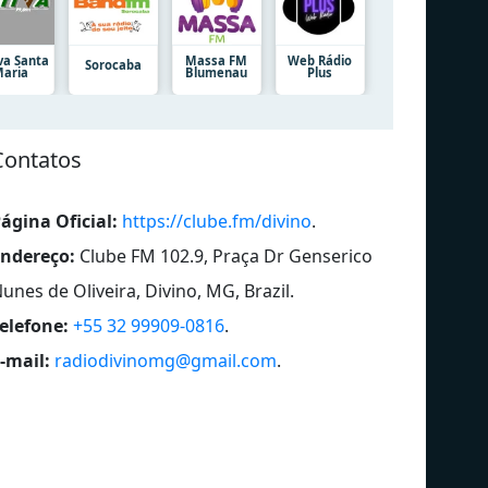
va Santa
Massa FM
Web Rádio
Sorocaba
aria
Blumenau
Plus
Contatos
ágina Oficial:
https://clube.fm/divino
.
ndereço:
Clube FM 102.9, Praça Dr Genserico
unes de Oliveira, Divino, MG, Brazil
.
elefone:
+55 32 99909-0816
.
-mail:
radiodivinomg@gmail.com
.