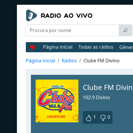
Página inicial
Todas as rádios
Gêne
Página inicial
Rádios
Clube FM Divino
Clube FM Divi
102.9 Divino
1
0