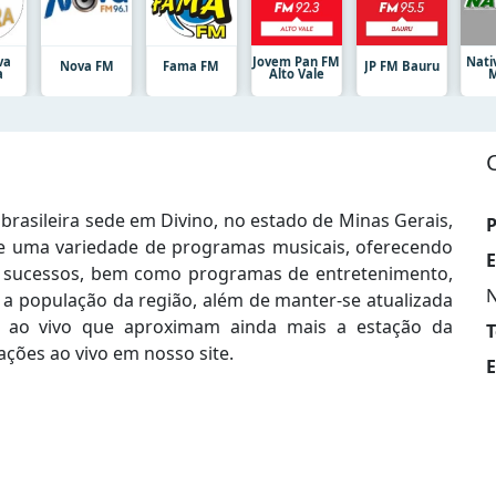
va
Jovem Pan FM
Nati
Nova FM
Fama FM
JP FM Bauru
a
Alto Vale
M
brasileira sede em Divino, no estado de Minas Gerais,
P
te uma variedade de programas musicais, oferecendo
E
es sucessos, bem como programas de entretenimento,
N
a a população da região, além de manter-se atualizada
es ao vivo que aproximam ainda mais a estação da
T
ções ao vivo em nosso site.
E