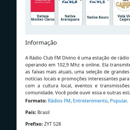
Itatiaia
Nativa
Viola Vi
Nativa Bauru
Montes Claros
Araraquara
Caipir
Informação
A Rádio Club FM Divino é uma estação de rádio 
operando em 102,9 Mhz e online. Ela transmi
as faixas mais atuais, uma seleção de grand
notícias locais e promoções interessantes par
com a cultura local, eventos e transmissõ
comunidade. Você pode ouvir essa e outras esta
Formato:
Rádios FM
,
Entretenimento
,
Popular
.
País:
Brasil
Prefixo:
ZYT 528