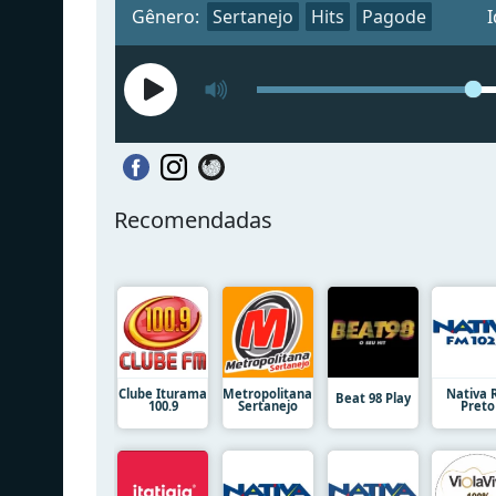
Gênero:
Sertanejo
Hits
Pagode
Recomendadas
Clube Iturama
Metropolitana
Nativa 
Beat 98 Play
100.9
Sertanejo
Preto