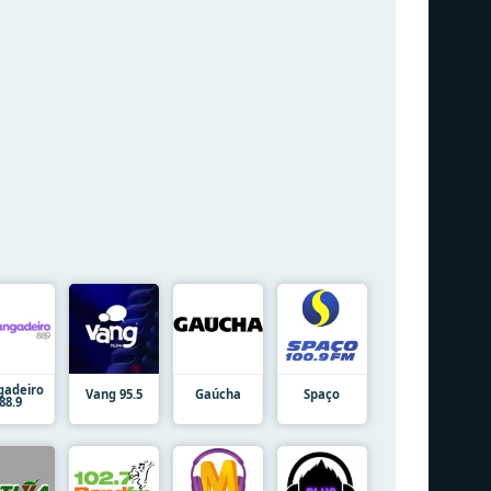
gadeiro
Vang 95.5
Gaúcha
Spaço
88.9