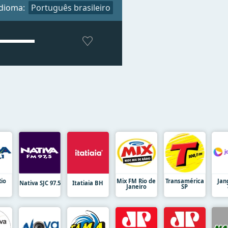
Idioma:
Português brasileiro
Rio
Mix FM Rio de
Transamérica
Jan
Nativa SJC 97.5
Itatiaia BH
Janeiro
SP