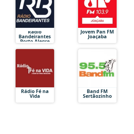
Rádio
Jovem Pan FM
Bandeirantes
Joaçaba
Porto Alegre
Rádio Fé na
Band FM
Vida
Sertãozinho